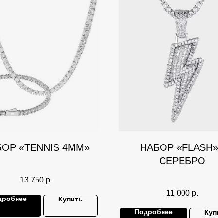
БОР «TENNIS 4ММ»
НАБОР «FLASH»
СЕРЕБРО
13 750
р.
11 000
р.
дробнее
Купить
Подробнее
Куп